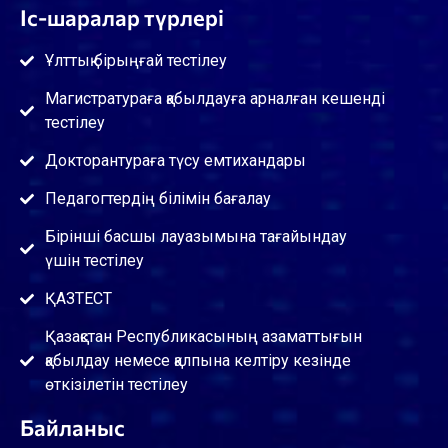
Іс-шаралар түрлері
Ұлттық бірыңғай тестілеу
Магистратураға қабылдауға арналған кешенді
тестілеу
Докторантураға түсу емтихандары
Педагогтердің білімін бағалау
Бірінші басшы лауазымына тағайындау
үшін тестілеу
ҚАЗТЕСТ
Қазақстан Республикасының азаматтығын
қабылдау немесе қалпына келтіру кезінде
өткізілетін тестілеу
Байланыс