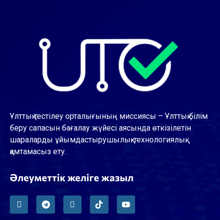
Ұлттық тестілеу орталығының миссиясы – Ұлттық білім
беру сапасын бағалау жүйесі аясында өткізілетін
шараларды ұйымдастырушылық-технологиялық
қамтамасыз ету.
Әлеуметтік желіге жазыл