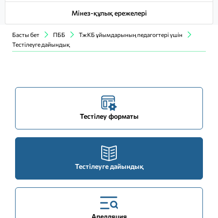
Мінез-құлық ережелері
Басты бет
ПББ
ТжКБ ұйымдарының педагогтері үшін
Тестілеуге дайындық
Тестілеу форматы
Тестілеуге дайындық
Апелляция