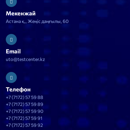
Вагон құрылысы
Мекенжай
Газбен қамтамасыз ету жабдықтары мен
Астана қ., Жеңіс даңғылы, 60
жүйелерін пайдалану
Геодезия_каз
Гидрогеология_каз
Email
uto@testcenter.kz
Гидротехникалық құрылымдар
Ғимараттар және құрылымдар конструкциясы
Ғимараттың санитарлық-техникалық құрылысы
Телефон
және газбен жабдықтау
+7 (7172) 57 59 88
Далалық жұм. әдістемесі мен тех._каз
+7 (7172) 57 59 89
+7 (7172) 57 59 90
Дауыс физиологиясы мен гигиенасының
+7 (7172) 57 59 91
негіздері
+7 (7172) 57 59 92