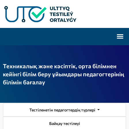
Техникалық және кәсіптік, орта білімнен
кейінгі білім беру ұйымдары педагогтерінің
білімін бағалау
Тестіленетін педагогтердің түрлері
Байқау тестілеуі