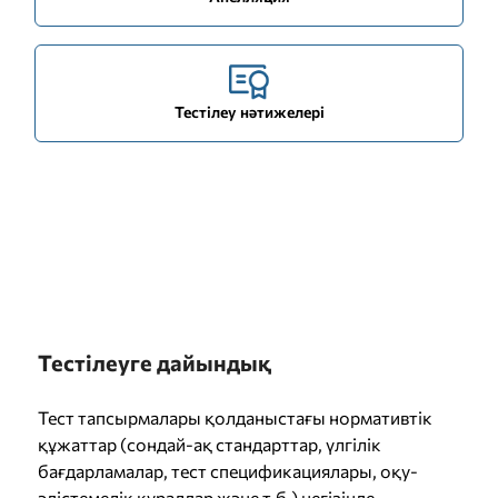
Тестілеу нәтижелері
Тестілеуге дайындық
Тест тапсырмалары қолданыстағы нормативтік
құжаттар (сондай-ақ стандарттар, үлгілік
бағдарламалар, тест спецификациялары, оқу-
әдістемелік құралдар және т.б.) негізінде