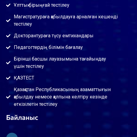
Ұлттық бірыңғай тестілеу
Аспаптану (үрмелі, ұрмалы және ысқыш
Магистратураға қабылдауға арналған кешенді
аспаптары)
тестілеу
Аспаптану (халық аспаптары)
Докторантураға түсу емтихандары
Аспаптану (эстрадалық аспаптар)
Педагогтердің білімін бағалау
Астықты және оның қайта өнделген өнімдерін
Бірінші басшы лауазымына тағайындау
сақтау және тауартану
үшін тестілеу
Балаларды музыкаға тәрбиелеу әдістемесі
ҚАЗТЕСТ
Балық өндірісі
Қазақстан Республикасының азаматтығын
қабылдау немесе қалпына келтіру кезінде
Банк ісі
өткізілетін тестілеу
Ботаника_каз
Байланыс
Бухгалтерлік есеп негіздері
Бұрғылау машиналары мен механизмдері