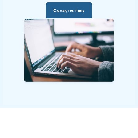
Сынақ тестілеу