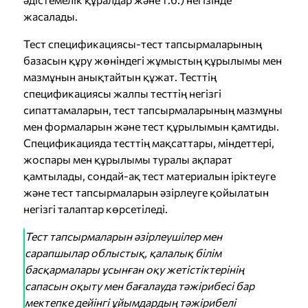
жасалады.
Тест спецификациясы-тест тапсырмаларының
базасын құру жөніндегі жұмыстың құрылымы мен
мазмұнын анықтайтын құжат. Тесттің
спецификациясы жалпы тесттің негізгі
сипаттамаларын, тест тапсырмаларының мазмұны
мен формаларын және тест құрылымын қамтиды.
Спецификацияда тесттің мақсаттары, міндеттері,
жоспары мен құрылымы туралы ақпарат
қамтылады, сондай-ақ тест материалын іріктеуге
және тест тапсырмаларын әзірлеуге қойылатын
негізгі талаптар көрсетіледі.
Тест тапсырмаларын әзірлеушілер мен
сарапшылар облыстық, қалалық білім
басқармалары ұсынған оқу жетістіктерінің
сапасын оқыту мен бағалауда тәжірибесі бар
мектепке дейінгі ұйымдардың тәжірибелі