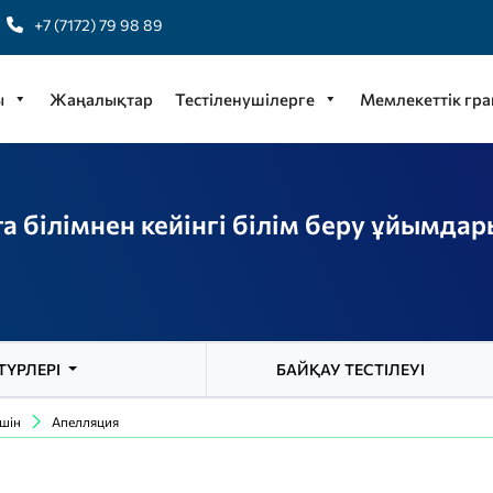
+7 (7172) 79 98 89
ы
Жаңалықтар
Тестіленушілерге
Мемлекеттік гра
а білімнен кейінгі білім беру ұйымдар
ТҮРЛЕРІ
БАЙҚАУ ТЕСТІЛЕУІ
шін
Апелляция