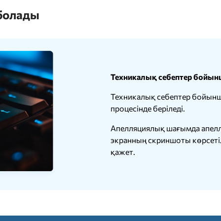
 болады
Техникалық себептер бойын
Техникалық себептер бойынша
процесінде беріледі.
Апелляциялық шағымда апелл
экранның скриншоты көрсетіле
қажет.