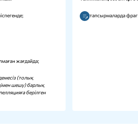
іспегенде;
тапсырмаларда фрагм
лмаған жағдайда;
демесіз (толық
ңімен шешу) барлық
елляцияға берілген