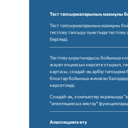
Тест тапсырмаларының мазмұны б
Тест тапсырмаларының мазмұны бой
тестілеу тапсыру пунктінде тестілеу 
беріледі.
Тестілеу қорытындысы бойынша ко
жауап опциясын көрсете отырып, тес
картасы, сондай-ақ әрбір тапсырма
блоктар бойынша жинаған баллдар
көрсетіледі.
Сондай-ақ, компьютер экранында "а
"апелляциясыз аяқтау" функциялары
Апелляцияға өту