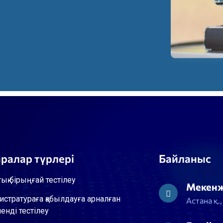
аралар түрлері
Байланыс
тық бірыңғай тестілеу
Мекен
истратураға қабылдауға арналған
Астана қ.
енді тестілеу