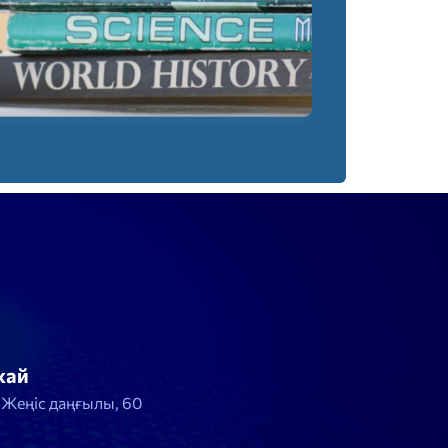
жай
, Жеңіс даңғылы, 60