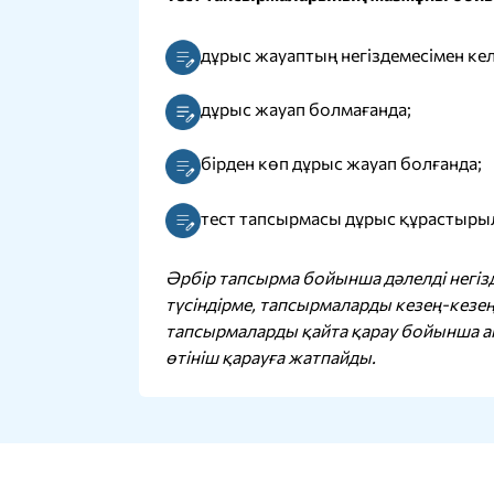
дұрыс жауаптың негіздемесімен кел
дұрыс жауап болмағанда;
бірден көп дұрыс жауап болғанда;
тест тапсырмасы дұрыс құрастыры
Әрбір тапсырма бойынша дәлелді негіз
түсіндірме, тапсырмаларды кезең-кезе
тапсырмаларды қайта қарау бойынша ап
өтініш қарауға жатпайды.