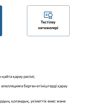
Тестілеу
нәтижелері
қайта қарау рәсімі;
 апелляцияға берген өтініштерді қарау
рдың, қоғамдық, үкіметтік емес және