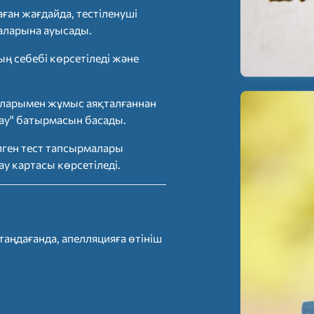
ған жағдайда, тестіленуші
маларына ауысады.
 себебі көрсетіледі және
аларымен жұмыс аяқталғаннан
тау" батырмасын басады.
ілген тест тапсырмалары
у картасы көрсетіледі.
аңдағанда, апелляцияға өтініш