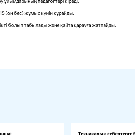
ру ұйымдарының педагогтері кіреді.
5 (он бес) жұмыс күнін құрайды.
кті болып табылады және қайта қарауға жатпайды.
ынша:
Техникалық себептерге 