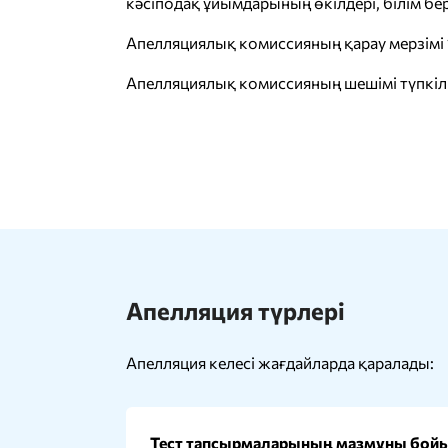
кәсіподақ ұйымдарының өкілдері, білім бе
Апелляциялық комиссияның қарау мерзімі 1
Апелляциялық комиссияның шешімі түпкілі
Апелляция түрлері
Апелляция келесі жағдайларда қаралады:
Тест тапсырмаларының мазмұны бой