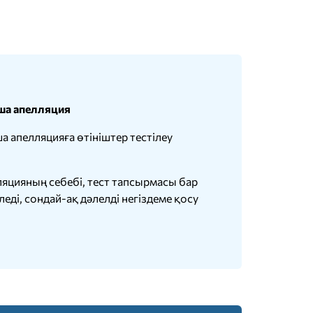
ша апелляция
 апелляцияға өтініштер тестілеу
яцияның себебі, тест тапсырмасы бар
ді, сондай-ақ дәлелді негіздеме қосу