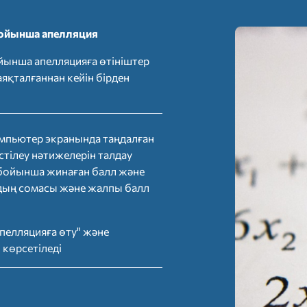
ойынша апелляция
ынша апелляцияға өтініштер
аяқталғаннан кейін бірден
мпьютер экранында таңдалған
тілеу нәтижелерін талдау
 бойынша жинаған балл және
дың сомасы және жалпы балл
пелляцияға өту" және
 көрсетіледі