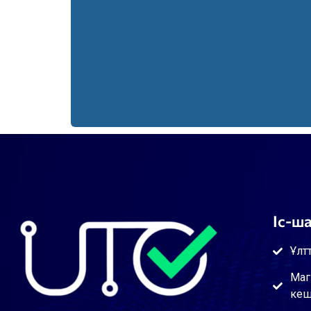
Іс-ш
Ұлт
Маг
кеш