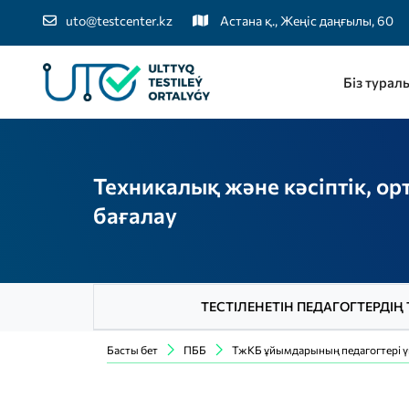
uto@testcenter.kz
Астана қ., Жеңіс даңғылы, 60
Біз турал
Техникалық және кәсіптік, орт
бағалау
ТЕСТІЛЕНЕТІН ПЕДАГОГТЕРДІҢ 
Басты бет
ПББ
ТжКБ ұйымдарының педагогтері ү