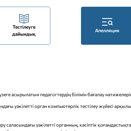
Тестілеуге
Апелляция
дайындық
зеге асырылатын педагогтердің білімін бағалау нәтижелерін 
ндағы уәкілетті орган компьютерлік тестілеу жүйесі арқылы
у саласындағы уәкілетті органның, кәсіптік қоғамдастықта