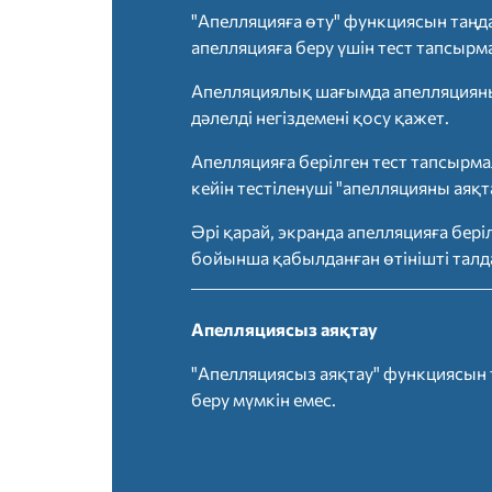
"Апелляцияға өту" функциясын таңда
апелляцияға беру үшін тест тапсыр
Апелляциялық шағымда апелляцияның
дәлелді негіздемені қосу қажет.
Апелляцияға берілген тест тапсырм
кейін тестіленуші "апелляцияны аяқ
Әрі қарай, экранда апелляцияға бер
бойынша қабылданған өтінішті талда
Апелляциясыз аяқтау
"Апелляциясыз аяқтау" функциясын т
беру мүмкін емес.