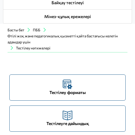
Байқау тестілеуі
Мінез-құлық ережелері
Басты бет
ПББ
Өтілі жоқ және педагогикалық қызметті қайта бастағысы келетін
адамдар үшін
Тестілеу нәтижелері
Тестілеу форматы
Тестілеуге дайындық