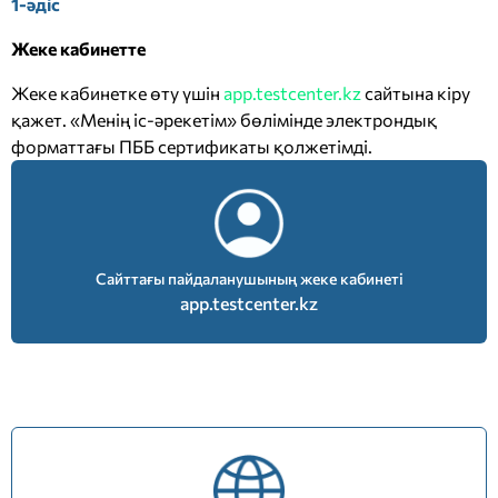
1-әдіс
Жеке кабинетте
Жеке кабинетке өту үшін
app.testcenter.kz
сайтына кіру
қажет. «Менің іс-әрекетім» бөлімінде электрондық
форматтағы ПББ сертификаты қолжетімді.
Сайттағы пайдаланушының жеке кабинеті
app.testcenter.kz