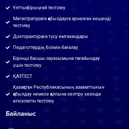
Ұлттық бірыңғай тестілеу
Магистратураға қабылдауға арналған кешенді
тестілеу
Докторантураға түсу емтихандары
Педагогтердің білімін бағалау
Бірінші басшы лауазымына тағайындау
үшін тестілеу
ҚАЗТЕСТ
Қазақстан Республикасының азаматтығын
қабылдау немесе қалпына келтіру кезінде
өткізілетін тестілеу
Байланыс