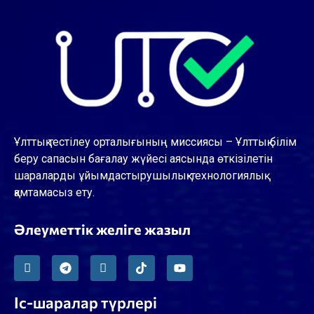
Ұлттық тестілеу орталығының миссиясы – Ұлттық білім
беру сапасын бағалау жүйесі аясында өткізілетін
шараларды ұйымдастырушылық-технологиялық
қамтамасыз ету.
Әлеуметтік желіге жазыл
Іс-шаралар түрлері