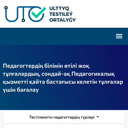
Педагогтердің білімін өтілі жоқ
тұлғалардың, сондай-ақ Педагогикалық
қызметті қайта бастағысы келетін тұлғалар
үшін бағалау
Тестіленетін педагогтердің түрлері