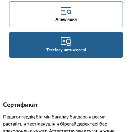
Апелляция
Тестілеу нәтижелері
Сертификат
Педагогтердің білімін бағалау балдарын ресми
растайтын тестіленушінің бірегей деректері бар
электрондық құжат. Аттестаттаудан өту үшін және