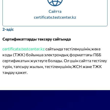
Сайтта
certificate.testcenter.kz
2-әдіс
Сертификаттарды тексеру сайтында
certificate.testcenter.kz
сайтында тестіленушінің жеке
коды (ТЖК) бойынша электрондық форматтағы ПББ
сертификатын жүктеуге болады. Ол үшін сайтта тестілеу
түрін, тапсыру жылын, тестіленушінің ЖСН және ТЖК
таңдау қажет.